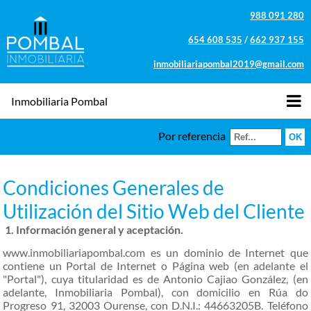
988 091 280
654 608 535
/
662 937 155
inmobiliariapombal2019@gmail.com
Inmobiliaria Pombal
Por referencia
Condiciones Generales de
Utilización del Sitio Web del Cliente
1. Información general y aceptación.
www.inmobiliariapombal.com es un dominio de Internet que
contiene un Portal de Internet o Página web (en adelante el
"Portal"), cuya titularidad es de Antonio Cajiao González, (en
adelante, Inmobiliaria Pombal), con domicilio en Rúa do
Progreso 91, 32003 Ourense, con D.N.I.: 44663205B. Teléfono