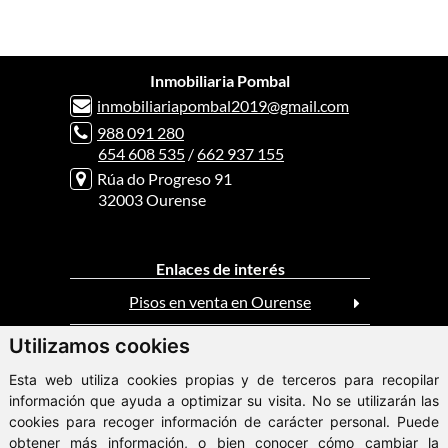
Inmobiliaria Pombal
inmobiliariapombal2019@gmail.com
988 091 280
654 608 535
/
662 937 155
Rúa do Progreso 91
32003 Ourense
Enlaces de interés
Pisos en venta en Ourense
Utilizamos cookies
Casas en venta en Ourense
Esta web utiliza cookies propias y de terceros para recopilar
Pisos en alquiler en Ourense
información que ayuda a optimizar su visita. No se utilizarán las
cookies para recoger información de carácter personal. Puede
obtener más información, o bien conocer cómo cambiar la