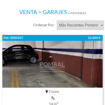
VENTA > GARAJES
6 INMUEBLES
Ordenar Por:
Ref: G000207
22.000 €
Couto
2
14 m