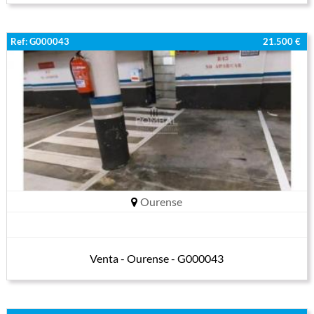
Ref: G000043
21.500 €
Ourense
Venta - Ourense - G000043