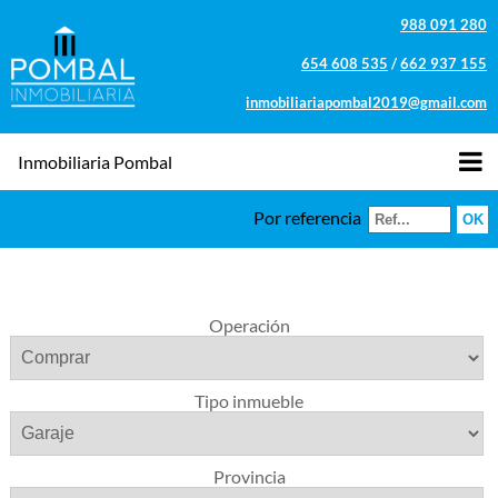
988 091 280
654 608 535
/
662 937 155
inmobiliariapombal2019@gmail.com
Inmobiliaria Pombal
Por referencia
Operación
Tipo inmueble
Provincia