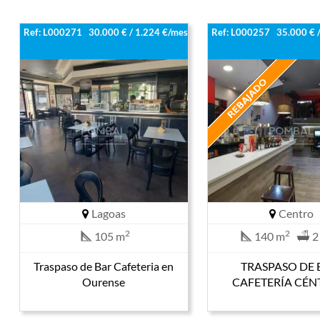
Ref: L000271
30.000 € / 1.224 €/mes
Ref: L000257
35.000 € 
Lagoas
Centro
2
2
105 m
140 m
2
Traspaso de Bar Cafeteria en
TRASPASO DE 
Ourense
CAFETERÍA CÉN