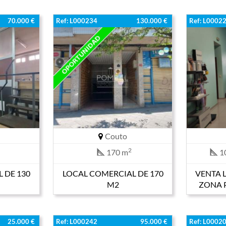
70.000 €
Ref: L000234
130.000 €
Ref: L0002
Couto
2
170 m
1
 DE 130
LOCAL COMERCIAL DE 170
VENTA 
M2
ZONA 
25.000 €
Ref: L000242
95.000 €
Ref: L0002