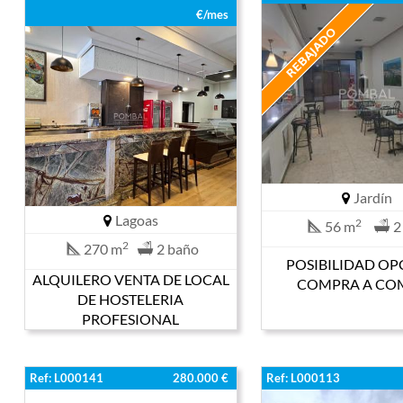
€/mes
Jardín
Lagoas
2
56 m
2
2
270 m
2 baño
POSIBILIDAD OP
ALQUILERO VENTA DE LOCAL
COMPRA A CO
DE HOSTELERIA
PROFESIONAL
Ref: L000141
280.000 €
Ref: L000113