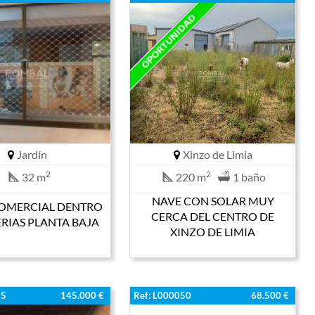
Jardín
Xinzo de Limia
2
2
32 m
220 m
1 baño
NAVE CON SOLAR MUY
COMERCIAL DENTRO
CERCA DEL CENTRO DE
RIAS PLANTA BAJA
XINZO DE LIMIA
15
145.000 €
Ref: L000050
68.500 €