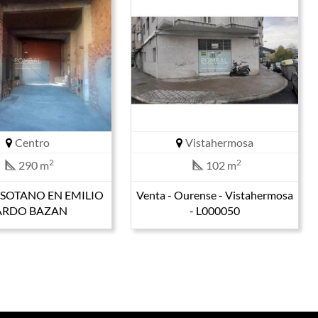
Centro
Vistahermosa
2
2
290 m
102 m
 SOTANO EN EMILIO
Venta - Ourense - Vistahermosa
ARDO BAZAN
- L000050