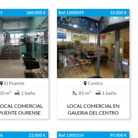
25
360.000 €
Ref: L000099
32.000 €
El Puente
Centro
2
2
00 m
1 baño
85 m
1 baño
LOCAL COMERCIAL
LOCAL COMERCIAL EN
PUENTE OURENSE
GALERIA DEL CENTRO
06
22.000 €
Ref: L000214
95.000 €