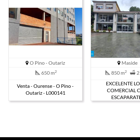
O Pino - Outariz
Maside
2
2
650 m
850 m
2
EXCELENTE L
Venta - Ourense - O Pino -
COMERCIAL 
Outariz - L000141
ESCAPARAT