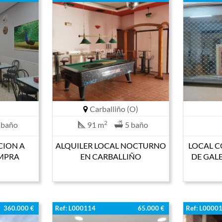
Carballiño (O)
2
 baño
91 m
5 baño
CION A
ALQUILER LOCAL NOCTURNO
LOCAL 
MPRA
EN CARBALLIÑO
DE GALE
360.000 €
Ref: L000114
65.000 €
Ref: L0000