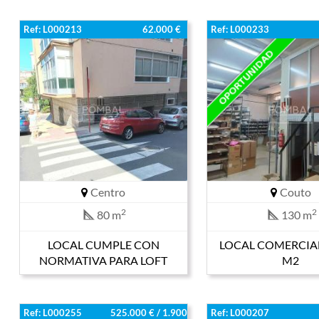
Ref: L000213
62.000 €
Ref: L000233
Centro
Couto
2
2
80 m
130 m
LOCAL CUMPLE CON
LOCAL COMERCIAL
NORMATIVA PARA LOFT
M2
Ref: L000255
525.000 € / 1.900
Ref: L000207