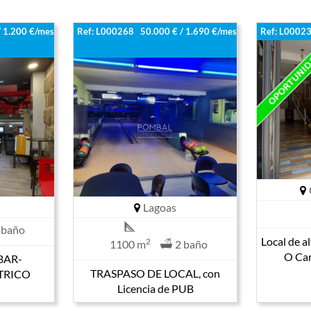
/ 1.200 €/mes
Ref: L000268
50.000 € / 1.690 €/mes
Ref: L0002
Lagoas
 baño
Local de a
2
1100 m
2 baño
O Car
BAR-
TRASPASO DE LOCAL, con
TRICO
Licencia de PUB