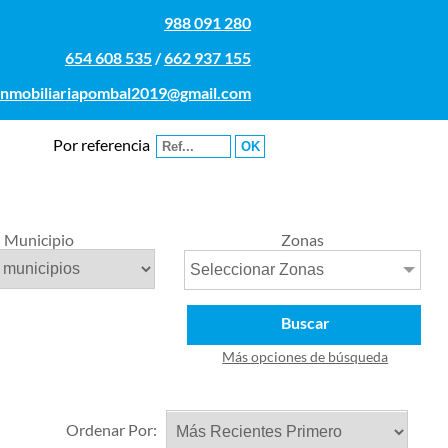
988 091 280
654 608 535
/
662 937 155
inmobiliariapombal2019@gmail.com
Por referencia
Municipio
Zonas
Seleccionar Zonas
Buscar
Más opciones de búsqueda
Ordenar Por: