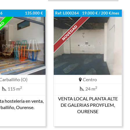
36
135.000 €
Ref: L000264
19.000 € / 200 €/mes
Carballiño (O)
Centro
2
2
115 m
24 m
VENTA LOCAL PLANTA ALTE
lta hosteleria en venta,
DE GALERIAS PROYFLEM,
balliño, Ourense.
OURENSE