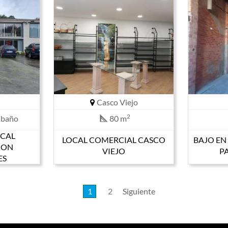
Casco Viejo
2
 baño
80 m
OCAL
LOCAL COMERCIAL CASCO
BAJO EN
CON
VIEJO
P
ES
1
2
Siguiente