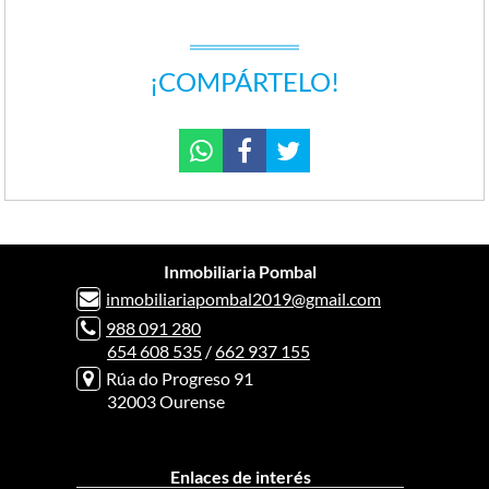
¡COMPÁRTELO!
Inmobiliaria Pombal
inmobiliariapombal2019@gmail.com
988 091 280
654 608 535
/
662 937 155
Rúa do Progreso 91
32003 Ourense
Enlaces de interés