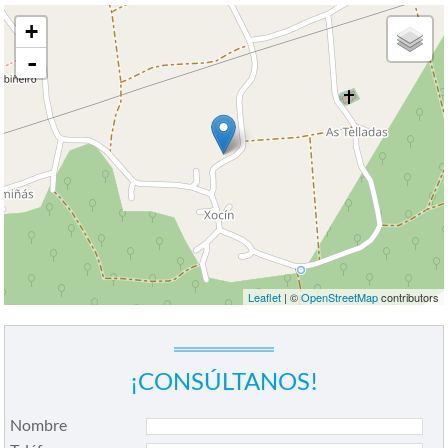
+
-
Leaflet
| ©
OpenStreetMap
contributors
¡CONSÚLTANOS!
Nombre