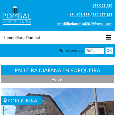
988 091 280
654 608 535
/
662 937 155
inmobiliariapombal2019@gmail.com
Inmobiliaria Pombal
Por referencia
PALLEIRA DIÁFANA EN PORQUEIRA
Volver
PORQUEIRA